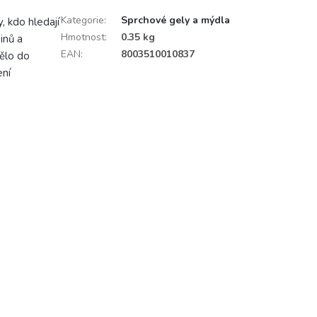
Kategorie
:
Sprchové gely a mýdla
, kdo hledají
Hmotnost
:
0.35 kg
inů a
EAN
:
8003510010837
tělo do
ení