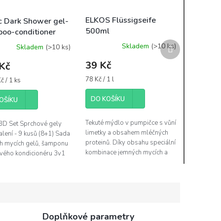
ELKOS Flüssigseife
c Dark Shower gel-
500ml
oo-conditioner
limetka&podmáslí -
400ml - MIX 9ks
Další
Skladem
(>10 ks)
Skladem
(>10 ks)
mýdlo tek.pump.
ka,malina,ostružina
produkt
39 Kč
Kč
Měrná
78 Kč / 1 l
č / 1 ks
cena:
DO KOŠÍKU
OŠÍKU
Tekuté mýdlo v pumpičce s vůní
3D Set Sprchové gely
limetky a obsahem mléčných
lení - 9 kusů (8+1) Sada
proteinů. Díky obsahu speciální
h mycích gelů, šamponu
kombinace jemných mycích a
vého kondicionéru 3v1
čistících substancí velice šetrně
dodenní použití Sada
vyčistí a hydratuje Vaší...
e 9 kusů (8+1)...
Doplňkové parametry