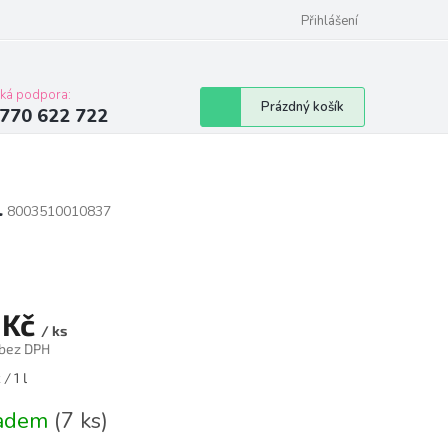
Přihlášení
cká podpora:
Nákupní
Prázdný košík
770 622 722
košík
l
8003510010837
 Kč
/ ks
 bez DPH
á
/ 1 l
ladem
(7 ks)