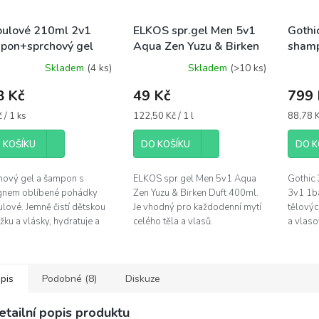
ulové 210ml 2v1
ELKOS spr.gel Men 5v1
Gothi
pon+sprchový gel
Aqua Zen Yuzu & Birken
shamp
 12ks
Duft 400ml
3in1-
Skladem
(4 ks)
Skladem
(>10 ks)
borův
8 Kč
49 Kč
799 
á
Měrná
Měrná
 / 1 ks
122,50 Kč / 1 l
88,78 K
cena:
cena:
 KOŠÍKU
DO KOŠÍKU
DO K
hový gel a šampon s
ELKOS spr.gel Men 5v1 Aqua
Gothic 
gnem oblíbené pohádky
Zen Yuzu & Birken Duft 400ml.
3v1 1ba
lové. Jemně čistí dětskou
Je vhodný pro každodenní mytí
tělovýc
ku a vlásky, hydratuje a
celého těla a vlasů.
a vlaso
chává jemnou vůni.
pro kaž
obsahuj
pis
Podobné (8)
Diskuze
etailní popis produktu