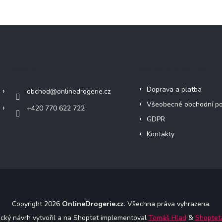
Kontakt
Informace pro vás
Doprava a platba
obchod
@
onlinedrogerie.cz
Všeobecné obchodní p
+420 770 622 722
GDPR
Kontakty
Copyright 2026
OnlineDrogerie.cz
. Všechna práva vyhrazena.
ický návrh vytvořil a na Shoptet implementoval
Tomáš Hlad
&
Shoptet