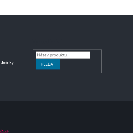
Vyhledávání
odmínky
HLEDAT
ak.cz
.