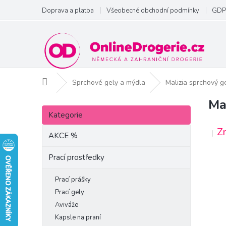
Přejít
Doprava a platba
Všeobecné obchodní podmínky
GDP
na
obsah
Domů
Sprchové gely a mýdla
Malizia sprchový g
Ma
P
Přeskočit
o
Kategorie
kategorie
s
Z
t
AKCE %
r
a
Prací prostředky
n
n
Prací prášky
í
Prací gely
p
Aviváže
a
Kapsle na praní
n