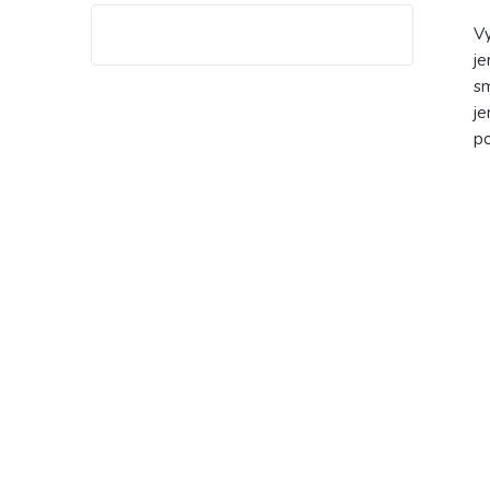
Vy
je
sm
je
po