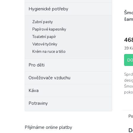
Hygienické potřeby
Šmo
šam
Zubní pasty
MIX
Papírové kapesníky
Toaletní papír
46
Vatové tyčinky
Měrn
39 Kč
Krém na ruce a tělo
cena:
DO
Pro děti
Sprc
Osvěžovače vzduchu
desi
Šmou
Káva
pokož
zane
Potraviny
Po
Přijímáme online platby
D