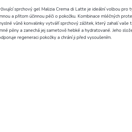
živující sprchový gel Malizia Crema di Latte je ideální volbou pro ty
mnou a přitom účinnou péči o pokožku. Kombinace mléčných prote
yslné vůně konvalinky vytváří sprchový zážitek, který zahalí vaše 
mné pěny a zanechá jej sametově hebké a hydratované. Jeho slož
dporuje regeneraci pokožky a chrání ji před vysoušením.