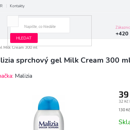
R
Kontakty
Zákazni
+420 
HLEDAT
el Milk Cream 300 ml
lizia sprchový gel Milk Cream 300 m
načka:
Malizia
39
32 Kč
Měrn
130 Kč 
cena:
Sk