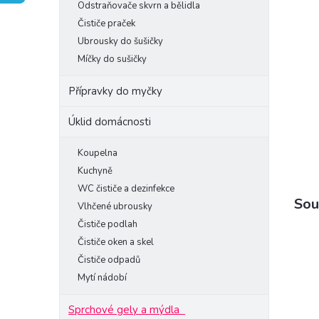
Odstraňovače skvrn a bělidla
e
Čističe praček
l
Ubrousky do šušičky
Míčky do sušičky
Přípravky do myčky
Úklid domácnosti
Koupelna
Kuchyně
WC čističe a dezinfekce
Sou
Vlhčené ubrousky
Čističe podlah
Čističe oken a skel
Čističe odpadů
Mytí nádobí
Sprchové gely a mýdla