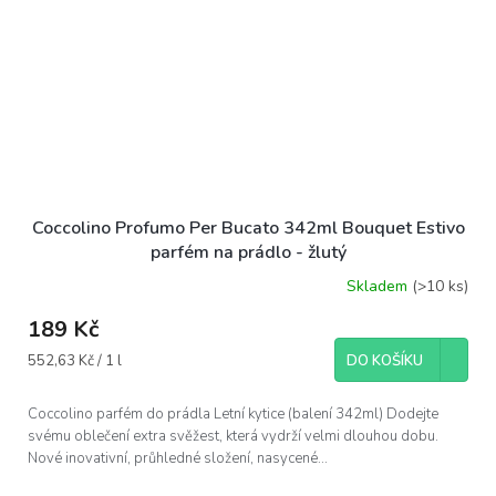
Coccolino Profumo Per Bucato 342ml Bouquet Estivo
parfém na prádlo - žlutý
Skladem
(>10 ks)
189 Kč
Měrná
552,63 Kč / 1 l
DO KOŠÍKU
cena:
Coccolino parfém do prádla Letní kytice (balení 342ml) Dodejte
svému oblečení extra svěžest, která vydrží velmi dlouhou dobu.
Nové inovativní, průhledné složení, nasycené...