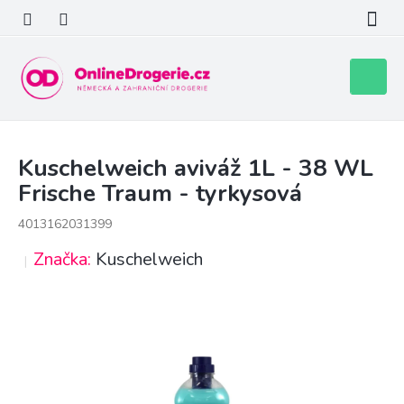
Přejít
na
obsah
Nákupní
košík
Kuschelweich aviváž 1L - 38 WL
Frische Traum - tyrkysová
4013162031399
Značka:
Kuschelweich