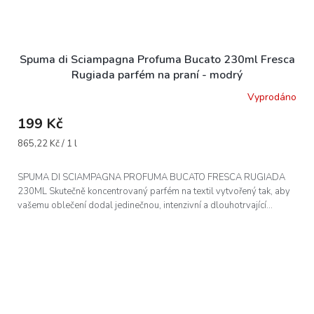
Spuma di Sciampagna Profuma Bucato 230ml Fresca
Rugiada parfém na praní - modrý
Vyprodáno
199 Kč
Měrná
865,22 Kč / 1 l
cena:
SPUMA DI SCIAMPAGNA PROFUMA BUCATO FRESCA RUGIADA
230ML Skutečně koncentrovaný parfém na textil vytvořený tak, aby
vašemu oblečení dodal jedinečnou, intenzivní a dlouhotrvající...