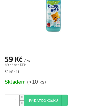
59 Kč
/ ks
49 Kč bez DPH
Měrná
59 Kč / 1 l
cena:
Skladem
(>10 ks)
PŘIDAT DO KOŠÍKU