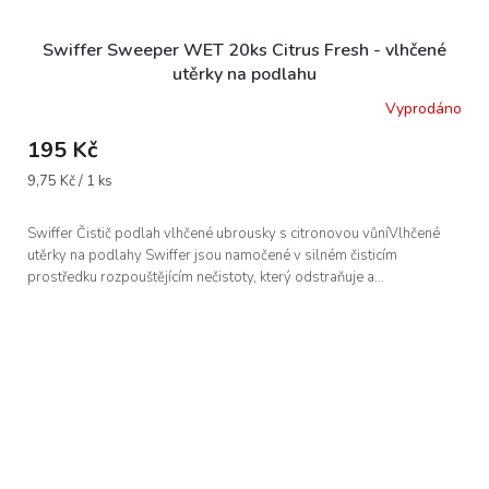
Swiffer Sweeper WET 20ks Citrus Fresh - vlhčené
utěrky na podlahu
Vyprodáno
195 Kč
Měrná
9,75 Kč / 1 ks
cena:
Swiffer Čistič podlah vlhčené ubrousky s citronovou vůníVlhčené
utěrky na podlahy Swiffer jsou namočené v silném čisticím
prostředku rozpouštějícím nečistoty, který odstraňuje a...