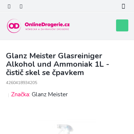
Přejít
na
obsah
Nákupní
košík
Glanz Meister Glasreiniger
Alkohol und Ammoniak 1L -
čistič skel se čpavkem
4260418934205
Značka:
Glanz Meister