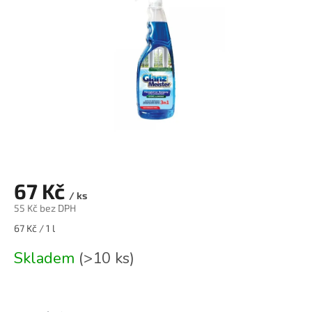
67 Kč
/ ks
55 Kč bez DPH
Měrná
67 Kč / 1 l
cena:
Skladem
(>10 ks)