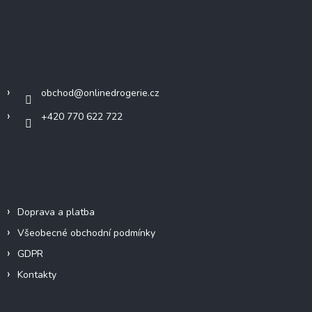
Z
á
p
a
Kontakt
t
í
obchod
@
onlinedrogerie.cz
+420 770 622 722
Informace pro vás
Doprava a platba
Všeobecné obchodní podmínky
GDPR
Kontakty