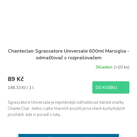
Chanteclair Sgrassatore Universale 600ml Marsiglia -
odmašťovač s rozprašovačem
Skladem
(>10 ks)
89 Kč
Měrná
148,33 Kč / 1 l
DO KOŠÍKU
cena:
Sgrassatore Universale je nejznámější odmašťovač italské značky
Chante Clair. Jedno z jeho hlavních použití je na všech kuchyňských
plochách, kde si poradí s tuky...