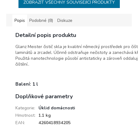
ZOBRAZIT VŠECHNY SOUVISEJÍCÍ PRODUKTY
Popis
Podobné (8)
Diskuze
Detailní popis produktu
Glanz Meister čistič skla je kvalitní německý prostředek pro č
laminátů a zrcadel. Účinně odstraňuje nečistoty a zanechává 
Použitá nanotechnologie působí antistaticky a zároveň oddalu
čištění..
Balení: 1 l
Doplňkové parametry
Kategorie
:
Úklid domácnosti
Hmotnost
:
1.1 kg
EAN
:
4260418934205