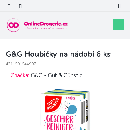
Přejít
na
obsah
Nákupní
košík
G&G Houbičky na nádobí 6 ks
4311501544907
Značka:
G&G - Gut & Günstig