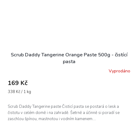
Scrub Daddy Tangerine Orange Paste 500g - čistící
pasta
Vyprodáno
169 Kč
Měrná
338 Kč / 1 kg
cena:
Scrub Daddy Tangerine paste Čisticí pasta se postará o lesk a
čistotu v celém domě i na zahradě. Šetrně a účinně si poradí se
zaschlou špínou, mastnotou i vodním kamenem....