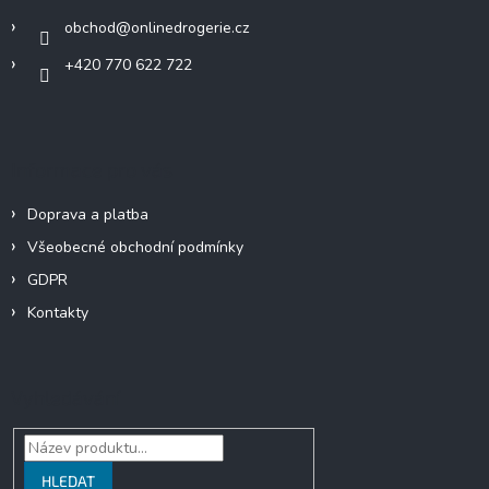
í
obchod
@
onlinedrogerie.cz
+420 770 622 722
Informace pro vás
Doprava a platba
Všeobecné obchodní podmínky
GDPR
Kontakty
Vyhledávání
HLEDAT