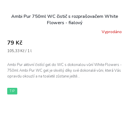
Ambi Pur 750ml WC čistič s rozprašovačem White
Flowers - fialový
Vyprodáno
79 Kč
Měrná
105,33 Kč / 1 l
cena:
Ambi Pur aktivní čistící gel do WC s dokonalou vůní White Flowers -
750ml Ambi Pur WC gel je skvělý díky své dokonalé vůni, která Vás
opravdu okouzlí a na toaletě zůstane ještě...
TIP