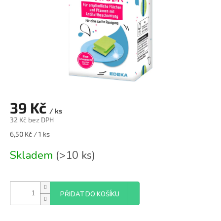
39 Kč
/ ks
32 Kč bez DPH
Měrná
6,50 Kč / 1 ks
cena:
Skladem
(>10 ks)
PŘIDAT DO KOŠÍKU