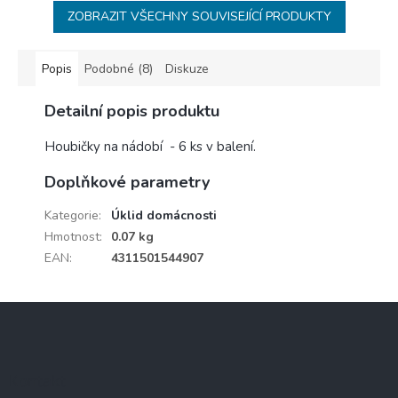
ZOBRAZIT VŠECHNY SOUVISEJÍCÍ PRODUKTY
Popis
Podobné (8)
Diskuze
Detailní popis produktu
Houbičky na nádobí - 6 ks v balení.
Doplňkové parametry
Kategorie
:
Úklid domácnosti
Hmotnost
:
0.07 kg
EAN
:
4311501544907
Z
á
p
a
Kontakt
t