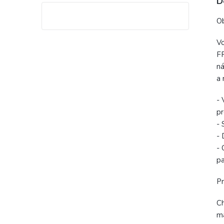
D
Ob
Vo
FR
ná
a 
- 
pr
- 
- 
- 
pa
Pr
Ch
ma