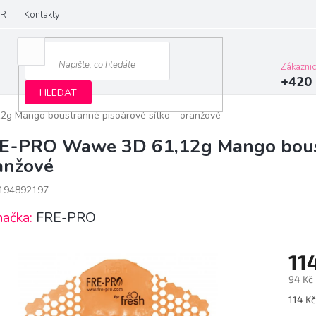
R
Kontakty
Zákazni
+420 
HLEDAT
g Mango boustranné pisoárové sítko - oranžové
E-PRO Wawe 3D 61,12g Mango boustr
anžové
194892197
načka:
FRE-PRO
11
94 Kč
Měrn
114 Kč
cena: