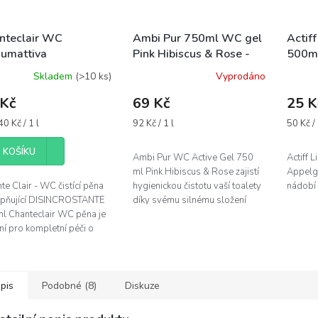
nteclair WC
Ambi Pur 750ml WC gel
Actiff
iumattiva
Pink Hibiscus & Rose -
500ml
incrostante 625ml -
růžový
prost
Skladem
(>10 ks)
Vyprodáno
tící WC pěna
nádobí
 Kč
69 Kč
25 K
á
Měrná
Měrná
0 Kč / 1 l
92 Kč / 1 l
50 Kč / 
cena:
cena:
 KOŠÍKU
Ambi Pur WC Active Gel 750
Actiff 
ml Pink Hibiscus & Rose zajistí
Appelge
e Clair - WC čistící pěna
hygienickou čistotu vaší toalety
nádobí 
pňující DISINCROSTANTE
díky svému silnému složení
l Chanteclair WC pěna je
proti vodnímu kameni. Je
ní pro kompletní péči o
obohacený o vonné oleje,...
toaletu a dokonale
nuje čisticí sílu
eclair...
pis
Podobné (8)
Diskuze