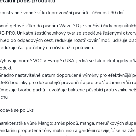
etailní popis produktu
oustranné vonné sítko k provonění pisoárů - účinnost 30 dní
nné gelové sítko do pisoáru Wave 3D je součástí řady originálníc
E-PRO. Unikátní šestiúhelníkový tvar se speciálně řešenými otvo
hled do odpadových cest, redukuje rozstřikování moči, udržuje piso
redukuje čas potřebný na očistu až o polovinu.
Vyhovuje normě VOC v Evropě i USA, jedná se tak o ekologicky pří
odukt.
Snadno nastavitelné datum doporučené výměny pro efektivnější po
Delší bodlinky pro dokonalejší provonění a pro lepší ochranu vůči ro
Omezuje tvorbu pachů - uvolňuje bakterie působící proti vzniku ne
chů.
odává se po 1ks
arakteristika vůně Mango: směs plodů, manga, meruňkových slupek
ndarínu propletená tóny malin, irisu a gardénií rozvíjející se na zák