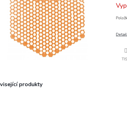
Vyp
Polož
Detail
TI
visející produkty