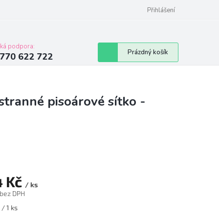
Přihlášení
cká podpora:
Nákupní
Prázdný košík
770 622 722
košík
anné pisoárové sítko -
4 Kč
/ ks
 bez DPH
á
 / 1 ks