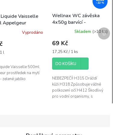
–22 %
Wellnax WC závěska
 Liquide Vaisselle
4x50g barvící -
 Appelgeur
Eucaliptus
ředek na mytí
Další
Skladem
(>10 ks)
Vyprodáno
 - zelené jablko
produkt
69 Kč
č
Měrná
17,25 Kč / 1 ks
1 l
cena:
DO KOŠÍKU
Liquide Vaisselle 500ml
ur prostředek na mytí
NEBEZPEČÍ! H315 Dráždí
- zelené jablko
kůži.H318 Způsobuje vážné
poškození očí.H412 Škodlivý
pro vodní organismy, s
dlouhodobými účinky. EUH208
Obsahuje 2-methylundekanal;
ethyl...