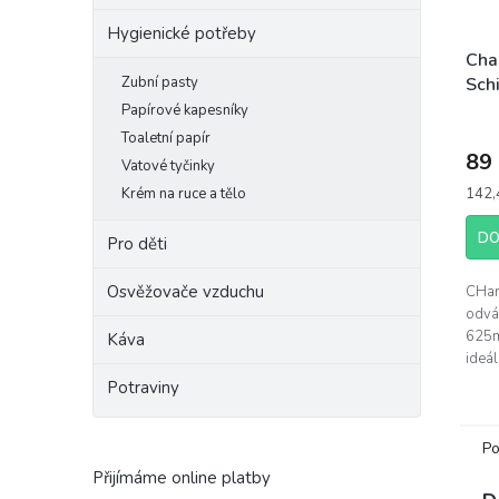
Hygienické potřeby
Cha
Zubní pasty
Sch
Dis
Papírové kapesníky
čis
Toaletní papír
89
Vatové tyčinky
Měrn
Krém na ruce a tělo
142,4
cena:
DO
Pro děti
Osvěžovače vzduchu
CHant
odvá
625m
Káva
ideál
vaši 
Potraviny
kombi
Chant
Po
Přijímáme online platby