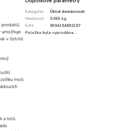
Doplňkové parametry
Kategorie
:
Úklid domácnosti
Hmotnost
:
0.065 kg
h produktů
EAN
:
8594194892197
ry umožňuje
Položka byla vyprodána…
ár v čistotě
znivý
užití.
zstřiku moči.
žádoucích
 a listů
ladu