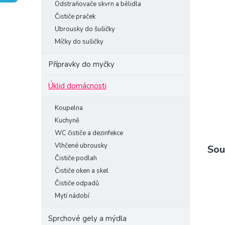
Odstraňovače skvrn a bělidla
e
Čističe praček
l
Ubrousky do šušičky
Míčky do sušičky
Přípravky do myčky
Úklid domácnosti
Koupelna
Kuchyně
WC čističe a dezinfekce
Vlhčené ubrousky
Sou
Čističe podlah
Čističe oken a skel
Čističe odpadů
Mytí nádobí
Sprchové gely a mýdla