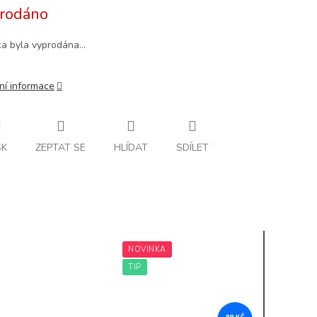
rodáno
ka byla vyprodána…
ní informace
SK
ZEPTAT SE
HLÍDAT
SDÍLET
NOVINKA
TIP
89 KČ