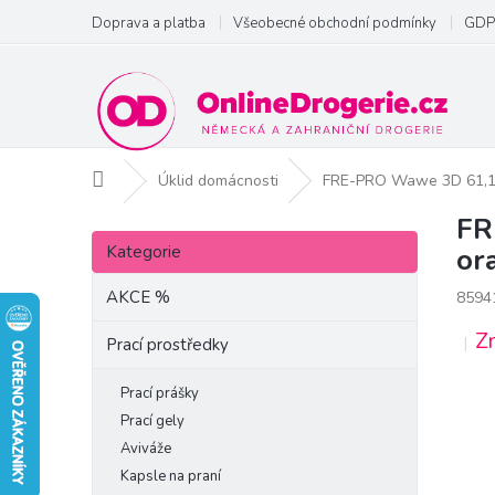
Přejít
Doprava a platba
Všeobecné obchodní podmínky
GDP
na
obsah
Domů
Úklid domácnosti
FRE-PRO Wawe 3D 61,12
FR
P
Přeskočit
o
Kategorie
or
kategorie
s
t
AKCE %
8594
r
Z
a
Prací prostředky
n
n
Prací prášky
í
Prací gely
p
Aviváže
a
Kapsle na praní
n