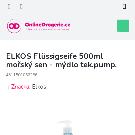
Přejít
na
obsah
Nákupní
košík
ELKOS Flüssigseife 500ml
mořský sen - mýdlo tek.pump.
4311501066256
Značka:
Elkos