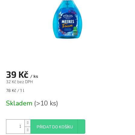
39 Kč
/ ks
32 Kč bez DPH
Měrná
78 Kč / 1 l
cena:
Skladem
(>10 ks)
PŘIDAT DO KOŠÍKU