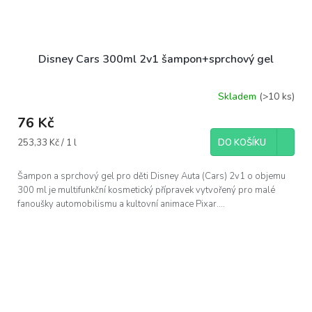
Disney Cars 300ml 2v1 šampon+sprchový gel
Skladem
(>10 ks)
76 Kč
Měrná
253,33 Kč / 1 l
DO KOŠÍKU
cena:
Šampon a sprchový gel pro děti Disney Auta (Cars) 2v1 o objemu
300 ml je multifunkční kosmetický přípravek vytvořený pro malé
fanoušky automobilismu a kultovní animace Pixar....