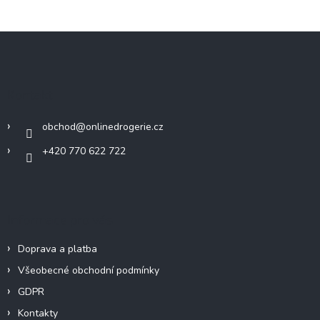
Z
á
p
a
Kontakt
t
í
obchod
@
onlinedrogerie.cz
+420 770 622 722
Informace pro vás
Doprava a platba
Všeobecné obchodní podmínky
GDPR
Kontakty