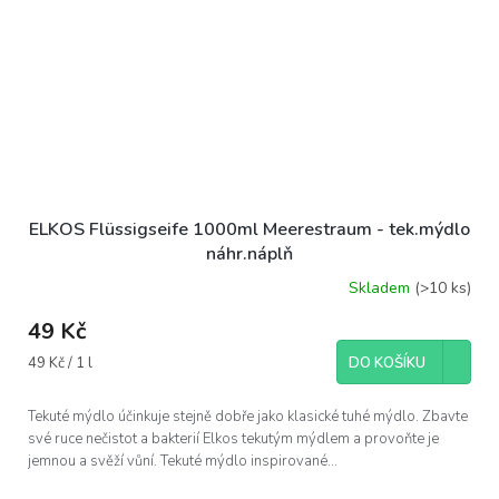
ELKOS Flüssigseife 1000ml Meerestraum - tek.mýdlo
náhr.náplň
Skladem
(>10 ks)
49 Kč
Měrná
49 Kč / 1 l
DO KOŠÍKU
cena:
Tekuté mýdlo účinkuje stejně dobře jako klasické tuhé mýdlo. Zbavte
své ruce nečistot a bakterií Elkos tekutým mýdlem a provoňte je
jemnou a svěží vůní. Tekuté mýdlo inspirované...