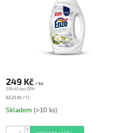
249 Kč
/ ks
206 Kč bez DPH
Měrná
62,25 Kč / 1 l
cena:
Skladem
(>10 ks)