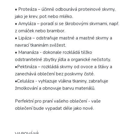
• Proteáza – účinně odbourává proteinové skvrny,
jako je krev, pot nebo mléko.
• Amyláza – poradí si se škrobovými skvrnami, např.
z omáček nebo brambor.
• Lipáza – odstraňuje mastné a mastné skvrny a
navrací tkaninám svěžest.
• Mananáza - dokonale rozkládá těžko
odstranitelné zbytky jídla a organické nečistoty.
•Pektináza – rozkládá skvrny od ovoce a šťávy a
zanechává oblečení bez poskvrny čisté.
•Celuláza - vyhlazuje vlákna tkaniny, zabraňuje
žmolkování a obnovuje barvu materiálů.
Perfektní pro praní vašeho oblečení - vaše
oblečení bude vypadat déle jako nové.
VAROVÁNÍ!