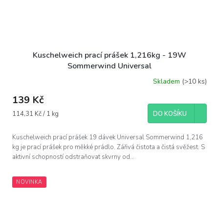
Kuschelweich prací prášek 1,216kg - 19W
Sommerwind Universal
Skladem
(>10 ks)
139 Kč
Měrná
114,31 Kč / 1 kg
DO KOŠÍKU
cena:
Kuschelweich prací prášek 19 dávek Universal Sommerwind 1,216
kg je prací prášek pro měkké prádlo. Zářivá čistota a čistá svěžest. S
aktivní schopností odstraňovat skvrny od...
NOVINKA