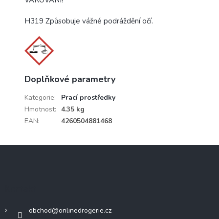
H319 Způsobuje vážné podráždění očí.
Doplňkové parametry
Kategorie
:
Prací prostředky
Hmotnost
:
4.35 kg
EAN
:
4260504881468
Z
á
p
a
Kontakt
t
í
obchod
@
onlinedrogerie.cz