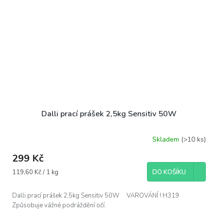
Dalli prací prášek 2,5kg Sensitiv 50W
Skladem
(>10 ks)
299 Kč
Měrná
119,60 Kč / 1 kg
DO KOŠÍKU
cena:
Dalli prací prášek 2,5kg Sensitiv 50W VAROVÁNÍ ! H319
Způsobuje vážné podráždění očí.