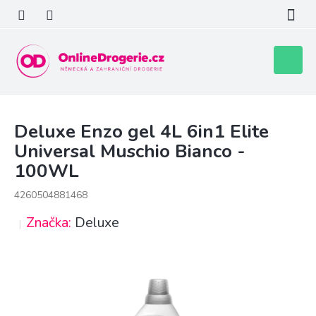
Přejít
na
obsah
Nákupní
košík
Deluxe Enzo gel 4L 6in1 Elite
Universal Muschio Bianco -
100WL
4260504881468
Značka:
Deluxe