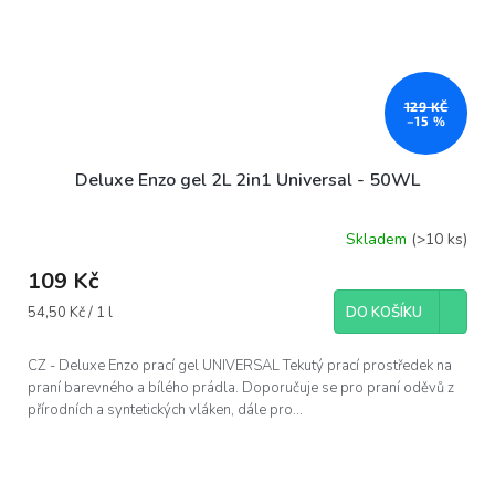
129 KČ
–15 %
Deluxe Enzo gel 2L 2in1 Universal - 50WL
Skladem
(>10 ks)
109 Kč
Měrná
54,50 Kč / 1 l
DO KOŠÍKU
cena:
CZ - Deluxe Enzo prací gel UNIVERSAL Tekutý prací prostředek na
praní barevného a bílého prádla. Doporučuje se pro praní oděvů z
přírodních a syntetických vláken, dále pro...