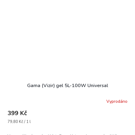
Gama (Vizir) gel 5L-100W Universal
Vyprodáno
399 Kč
Měrná
79,80 Kč / 1 l
cena: