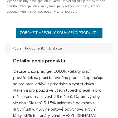
Vysoce účinný prací gel Vizir Gama Universal pro praní světlého
prádla. Prací gel Vizir se vyznačuje vysokou účinností, jemnou
decentní vůní a svojí šetrností. Vizir si poradí...
ZOBRAZIT VŠECHNY SOUVISEJÍCÍ PRODUKTY
Popis
Podobné (8)
Diskuze
Detailní popis produktu
Deluxe Enzo prací gel COLOR -tekutý prací
prostředek na praní barevného prádla. Doporučuje
se pro praní oděvů z přírodních a syntetických
vláken a pro použití ve všech typech praček a pro
ruční praní. Trvanlivost: 36 měsíců. Datum výroby:
viz obal. Složení: 5-15% aniontové povrchově
aktivní látky, <5% neiontové povrchově aktivní
látky, <5% fosfonáty, vůně (HEXYL CINNAMAL,