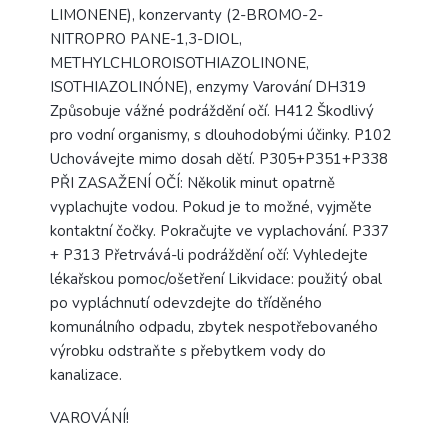
LIMONENE), konzervanty (2-BROMO-2-
NITROPRO PANE-1,3-DIOL,
METHYLCHLOROISOTHIAZOLINONE,
ISOTHIAZOLINÓNE), enzymy Varování DH319
Způsobuje vážné podráždění očí. H412 Škodlivý
pro vodní organismy, s dlouhodobými účinky. P102
Uchovávejte mimo dosah dětí. P305+P351+P338
PŘI ZASAŽENÍ OČÍ: Několik minut opatrně
vyplachujte vodou. Pokud je to možné, vyjměte
kontaktní čočky. Pokračujte ve vyplachování. P337
+ P313 Přetrvává-li podráždění očí: Vyhledejte
lékařskou pomoc/ošetření Likvidace: použitý obal
po vypláchnutí odevzdejte do tříděného
komunálního odpadu, zbytek nespotřebovaného
výrobku odstraňte s přebytkem vody do
kanalizace.
VAROVÁNÍ!