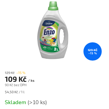
n
e
l
129 KČ
–15 %
129 Kč
–15 %
109 Kč
/ ks
90 Kč bez DPH
Měrná
54,50 Kč / 1 l
cena:
Skladem
(>10 ks)