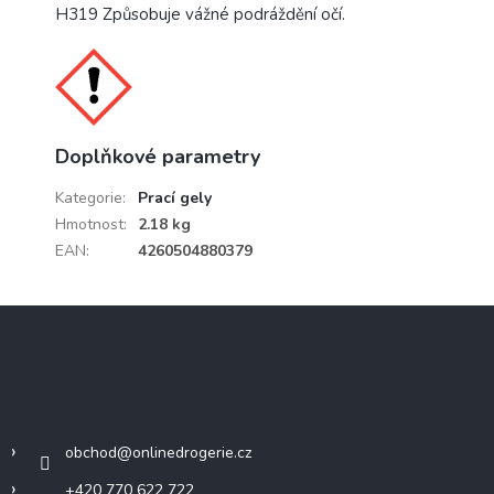
H319 Způsobuje vážné podráždění očí.
Doplňkové parametry
Kategorie
:
Prací gely
Hmotnost
:
2.18 kg
EAN
:
4260504880379
Z
á
p
a
Kontakt
t
í
obchod
@
onlinedrogerie.cz
+420 770 622 722