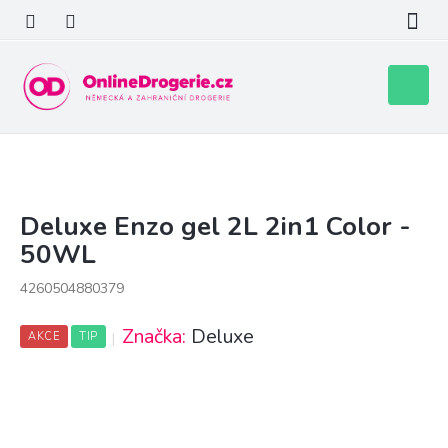
Přejít
na
obsah
Nákupní
košík
Deluxe Enzo gel 2L 2in1 Color -
P
o
50WL
s
t
4260504880379
r
a
Značka:
Deluxe
AKCE
TIP
n
n
í
p
a